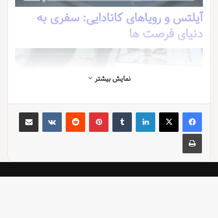
آیلتس و رویاهای کانادایی: سفری به
دنیای فرصت ها
نمایش بیشتر
لینکدین
‫تامبلر
‫پین‌ترست
‫رددیت
‫VKontakte
اشتراک گذاری از طریق ایمیل
چاپ
می دونی یه روزی داشتم تو یه کافه نشسته بودم و یه قهوه تلخ می
خوردم که یهو یه جمله تو ذهنم رژه رفت: آرزوهات رو دنبال کن! اون
لحظه یه حس عجیب بهم دست داد انگار یه بیداری ناگهانی بود. تو
اون لحظه بود که تصمیم گرفتم برای رسیدن به رویاهام تلاش کنم