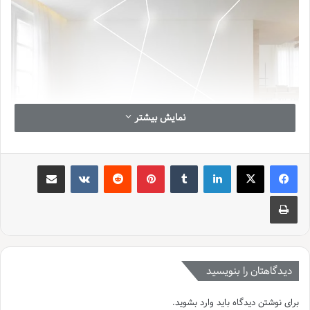
نمایش بیشتر
لینکدین
‫تامبلر
‫پین‌ترست
‫رددیت
‫VKontakte
اشتراک گذاری از طریق ایمیل
چاپ
دیدگاهتان را بنویسید
نورپردازی خطی
برای نوشتن دیدگاه باید
وارد بشوید
.