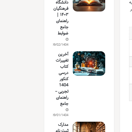
ه
دانشگاه
فرهنگیان
ر
۱۴۰۳ |
راهنمای
جامع
ضوابط
09/02/1404
آخرین
تغییرات
کتاب
درسی
کنکور
1404
تجربی –
راهنمای
جامع
09/01/1404
مدارک
ثبت نام