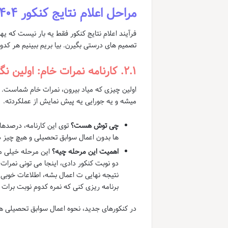
مراحل اعلام نتایج کنکور ۱۴۰۴: از نمره خام تا قبولی نهایی
فرآیند اعلام نتایج کنکور فقط یه بار نیست که یهو
تصمیم های درستی بگیرن. بیا بریم ببینیم هر کد
۲.۱. کارنامه نمرات خام: اولین نگاه به عملکردت!
اولین چیزی که میاد بیرون، نمرات خام شماست. ای
میشه و یه جورایی یه پیش نمایش از عملکردته.
چی توش هست؟
توی این کارنامه، درصدها
ها بدون اعمال سوابق تحصیلی و هیچ چیز 
اهمیت این مرحله چیه؟
این مرحله خیلی م
دو نوبت کنکور دادی، اینجا می تونی نمرات 
نتیجه نهایی ت اعمال بشه، اطلاعات خوبی 
برنامه ریزی کنی که نمره کدوم نوبت برات ب
در کنکورهای جدید، نحوه اعمال سوابق تحصیلی ه