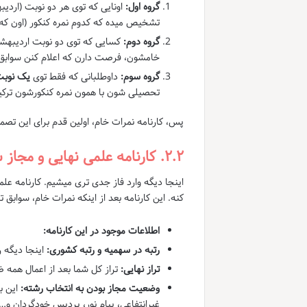
گروه اول:
اونایی که توی هر دو نوبت (اردی
تشخیص میده که کدوم نمره کنکور (اون که
گروه دوم:
کسایی که توی دو نوبت اردیبهش
خامشون، فرصت دارن که اعلام کنن سوابق ت
گروه سوم:
داوطلبانی که فقط توی
یک نوبت
تحصیلی شون با همون نمره کنکورشون ترک
پس، کارنامه نمرات خام، اولین قدم برای این تصم
۲.۲. کارنامه علمی نهایی و مجاز شدن به انتخاب رشته: گام بزرگ بعدی!
اینجا دیگه وارد فاز جدی تری میشیم. کارنامه ع
کنه. این کارنامه بعد از اینکه نمرات خام، سواب
اطلاعات موجود در این کارنامه:
رتبه در سهمیه و رتبه کشوری:
اینجا دیگه 
تراز نهایی:
تراز کل شما بعد از اعمال همه 
وضعیت مجاز بودن به انتخاب رشته:
این ب
غیرانتفاعی، پیام نور، پردیس خودگردان و…)