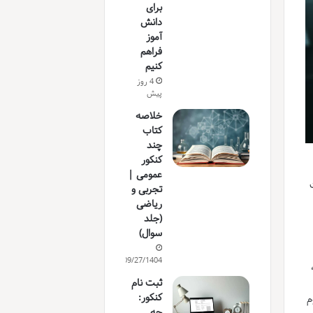
برای
دانش
آموز
فراهم
کنیم
4 روز
پیش
خلاصه
کتاب
چند
کنکور
عمومی |
تجربی و
ریاضی
(جلد
سوال)
09/27/1404
ثبت نام
کنکور:
م
چه