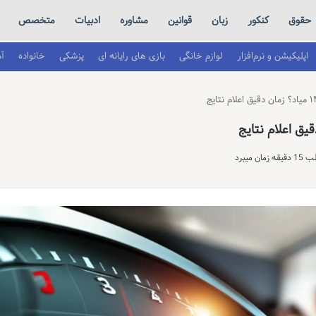
حقوق
کنکور
زبان
قوانین
مشاوره
ادبیات
متخصص
اپلیکیشن و نرم‌افزار
لوازم خانگی
بازی های رایانه ای
پزشکی
خانواده
آ
 میبرد