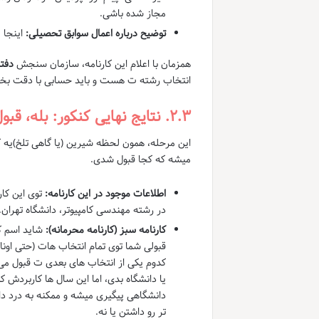
مجاز شده باشی.
توضیح درباره اعمال سوابق تحصیلی:
اینجا 
همزمان با اعلام این کارنامه، سازمان سنجش
دفت
انتخاب رشته ت هست و باید حسابی با دقت بخ
۲.۳. نتایج نهایی کنکور: بله، قبول شدی! (یا نه…)
این مرحله، همون لحظه شیرین (یا گاهی تلخ)یه ک
میشه که کجا قبول شدی.
اطلاعات موجود در این کارنامه:
توی این کا
در رشته مهندسی کامپیوتر، دانشگاه تهران.
کارنامه سبز (کارنامه محرمانه):
شاید اسم کا
قبولی شما توی تمام انتخاب هات (حتی اونا
کدوم یکی از انتخاب های بعدی ت قبول می 
یا دانشگاه بدی، اما این سال ها کاربردش 
دانشگاهی پیگیری میشه و ممکنه به درد داو
تر رو داشتن یا نه.