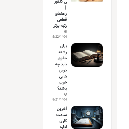
ی کنکور
|
راهنمای
قطعی
رتبه برتر
08/22/1404
برای
رشته
حقوق
باید چه
درس
هایی
خوب
باشد؟
08/21/1404
آخرین
ساعت
کاری
اداره