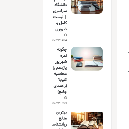
دانشگاه
سراسری
| لیست
کامل و
ضروری
08/29/1404
چگونه
نمره
شهریور
یازدهم را
محاسبه
کنیم؟
(راهنمای
جامع)
08/29/1404
بهترین
منابع
روانشناس