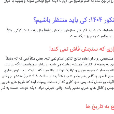
 رو براتون قدم به قدم توضیح می دیم تا دیگه هیچ ابهامی نمونه و بتونید با خیال
ر باشیم؟
ز شماهاست. شاید فکر کنی سازمان سنجش دقیقاً مثل یه ساعت کوکی، مثلاً
 رازی که سنجش فاش نمی کند!
 رو برای اعلام نتایج کنکور اعلام نمی کنه. یعنی مثلاً نمی گه که دقیقاً
این یه رسمه که تقریباً همیشه رعایت می شده. دلیلش هم واضحه؛ اگه ساعت
حظه به سایت هجوم میارن و ترافیک اونقدر بالا میره که سایت از دسترس خارج
میشه. برای همین، معمولاً نتایج رو یه جوری بین صبح تا ظهر یا گاهی هم اواخر شب (مثلاً بعد از ساعت ۸-۹ شب) منتشر می کنن
افیک رو تحمل کنه. پس، تنها کاری که از دستت برمیاد، اینه که تاریخ های تقریبی
ش و کانال های خبری معتبر باشه. وقتی خبرش میاد، دیگه خودت دست به کار