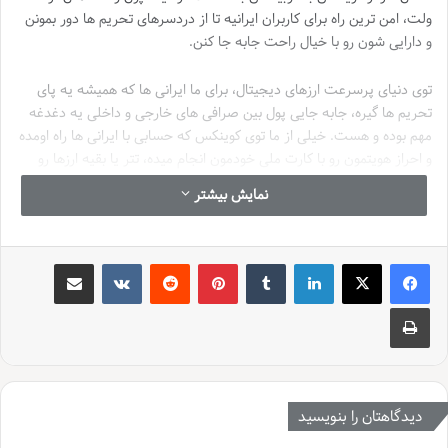
ولت، امن ترین راه برای کاربران ایرانیه تا از دردسرهای تحریم ها دور بمونن
و دارایی شون رو با خیال راحت جابه جا کنن.
توی دنیای پرسرعت ارزهای دیجیتال، برای ما ایرانی ها که همیشه یه پای
تحریم ها گیره، جابه جایی پول بین صرافی های خارجی و داخلی یه دغدغه
مهم بوده و هست. خیلی از ما توی کوینکس که حسابی با ایرانی ها راه اومده
و احراز هویتمون رو با کارت ملی خودمون انجام میده، تتر یا بقیه ارزها رو
نگه می داریم. اما وقتی می خوایم این دارایی ها رو نقد کنیم یا توی صرافی
نمایش بیشتر
های داخلی مثل نوبیتکس معامله کنیم، چی؟ اینجا دیگه داستان انتقال تتر از
کوینکس به نوبیتکس شروع میشه. شاید فکر کنید یه انتقال ساده است،
ولی اگه حواس تون نباشه، ممکنه دارایی تون توی برزخ تحریم ها گیر کنه یا
لینکدین
‫تامبلر
‫پین‌ترست
‫رددیت
‫VKontakte
اشتراک گذاری از طریق ایمیل
حتی بلوکه بشه.
چاپ
توی این مقاله قراره یه راهنمای کامل و مرحله به مرحله بهتون بدیم که
چطور تترهاتون رو از کوینکس به نوبیتکس بفرستید. اما نه فقط یه انتقال
خشک و خالی، بلکه با تمرکز روی روش های امن و بی دردسر، مخصوصاً با
استفاده از کیف پول های واسط مثل تراست ولت که مثل یه سپر عمل می
کنن. از کارمزدها و زمان انتقال بگیر تا مشکلات رایج و چطوری ازشون
دیدگاهتان را بنویسید
پیشگیری کنیم؛ همه رو با هم بررسی می کنیم تا دیگه هیچ سوال و ابهامی