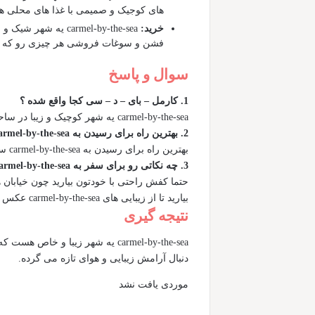
های کوجیک و صمیمی با غذا های محلی هر چ
خرید:
carmel-by-the-sea 
فشن و سوغات فروشی هر چیزی رو که به ذه
سوال و پاسخ
1. کارمل – بای – د – سی کجا واقع شده ؟
carmel-by-the-sea یه شهر کوچیک و زیبا در ساحل کالیفرنیا هست.
2. بهترین راه برای رسیدن به carmel-by-the-sea کدام است؟
بهترین راه برای رسیدن به carmel-by-the-sea سفر با ماشین هست.
3. چه نکاتی رو برای سفر به carmel-by-the-sea میتونم به خاطر بسپرم؟
حتما کفش راحتی با خودتون بیارید چون خیابا
بیارید تا از زیبایی های carmel-by-the-sea عکس بگیرید.
نتیجه گیری
carmel-by-the-sea یه شهر زیبا 
دنبال آرامش زیبایی و هوای تازه می گرده.
موردی یافت نشد