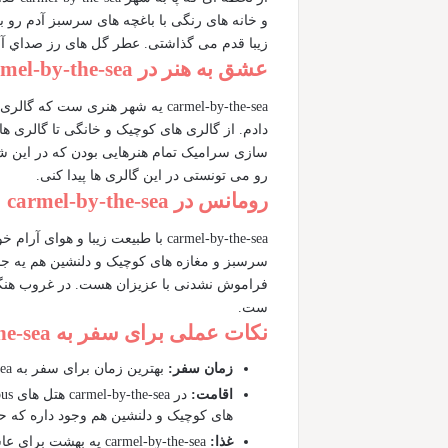
و خانه های رنگی با باغچه های سرسبز آدم رو ب
زیبا قدم می گذاشتی. عطر گل های رز صداي آبش
عشق به هنر در carmel-by-the-sea
carmel-by-the-sea یه شهر هنری س
دادم. از گالری های کوچیک و خانگی تا گالری 
سازی سرامیک تمام هنرهایی بودن که در این شه
رو می تونستی در این گالری ها پیدا کنی.
رومانس در carmel-by-the-sea
سرسبز و مغازه های کوچیک و دلنشین هم یه جا
فراموش نشدنی با عزیزان هست. در غروب هنگام
ست.
نکات عملی برای سفر به carmel-by-the-sea
زمان سفر:
بهترین زمان برای سفر به carmel-by-the-sea فصل بهار و پاییز هست که هوا مطلبوع و منظره زیبا ست.
اقامت:
های کوچیک و دلنشین هم وجود داره که 
غذا: