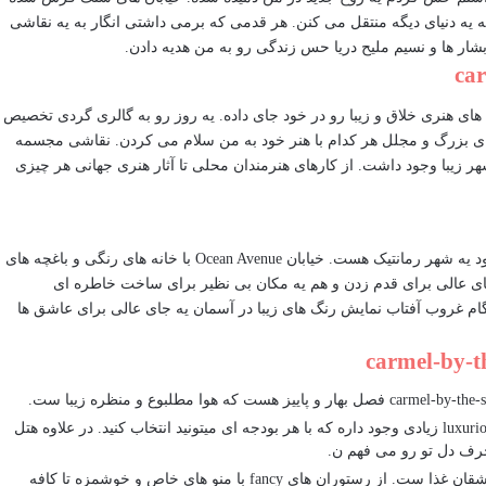
ه یه دنیای دیگه منتقل می کنن. هر قدمی که برمی داشتی انگار به یه نقاشی
ار ها و نسیم ملیح دریا حس زندگی رو به من هدیه دادن.
ت که گالری های هنری خلاق و زیبا رو در خود جای داده. یه روز رو به گالری گردی تخصیص
های بزرگ و مجلل هر کدام با هنر خود به من سلام می کردن. نقاشی مجسمه
ر زیبا وجود داشت. از کارهای هنرمندان محلی تا آثار هنری جهانی هر چیزی
carmel-by-the-sea با طبیعت زیبا و هوای آرام خود یه شهر رمانتیک هست. خیابان Ocean Avenue با خانه های رنگی و باغچه های
ی عالی برای قدم زدن و هم یه مکان بی نظیر برای ساخت خاطره ای
 غروب آفتاب نمایش رنگ های زیبا در آسمان یه جای عالی برای عاشق ها
در carmel-by-the-sea هتل های luxurious زیادی وجود داره که با هر بودجه ای میتونید انتخاب کنید. در علاوه هتل
حرف دل تو رو می فهم ن.
carmel-by-the-sea یه بهشت برای عاشقان غذا ست. از رستوران های fancy با منو های خاص و خوشمزه تا کافه