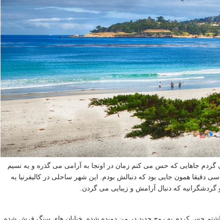
 گردم جاهایی که حس می کنم زمان در اونجا به آرامی می گذره و یه نسیم
سی دقیقا همون جایی بود که دنبالش بودم. این شهر ساحلی در کالیفرنیا یه
ردشگرانیه که دنبال آرامش و زیبایی می گردن.
ظه ای که پا به شهر carmel-by-the-sea گذاشتم حس کردم یه روح جدید در من دمیده شده. خیابان های سنگ فرش شده