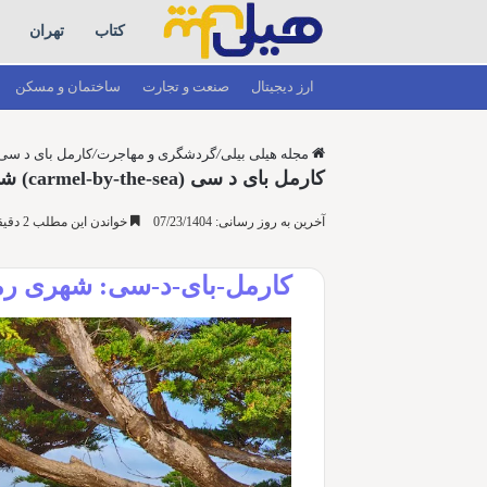
کتاب
تهران
ارز دیجیتال
صنعت و تجارت
ساختمان و مسکن
مجله هیلی بیلی
/
گردشگری و مهاجرت
/
کارمل بای د سی (carmel-by-the-sea) شهری رمانتیک با گالری ه
کارمل بای د سی (carmel-by-the-sea) شهری رمانتیک با گالری های هنری
آخرین به روز رسانی: 07/23/1404
خواندن این مطلب 2 دقیقه زمان میبرد
کارمل-بای-د-سی: شهری رمان