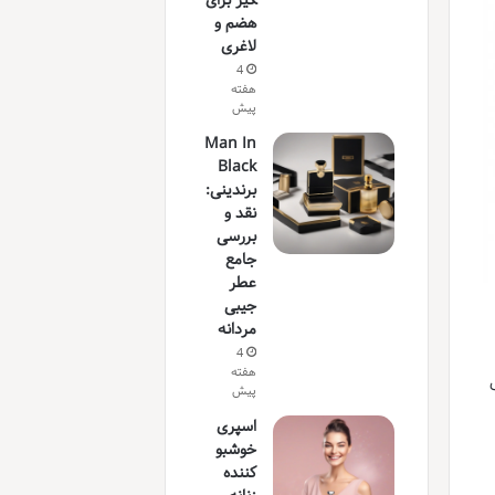
گیز برای
هضم و
لاغری
4
هفته
پیش
Man In
Black
برندینی:
نقد و
بررسی
جامع
عطر
جیبی
مردانه
4
هفته
ی
پیش
اسپری
خوشبو
کننده