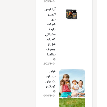
12/05/1404
آیا قرص
تریپل
برن
شیشه
دارد؟
حقیقتی
که باید
قبل از
مصرف
بدانید!
12/02/1404
فواید
بیسکوی
ت برای
کودکان
10/16/1404