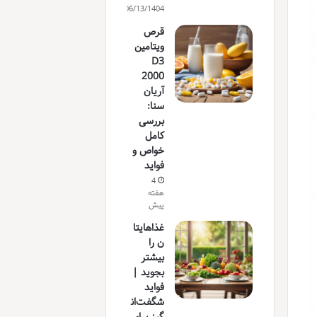
06/13/1404
قرص
ویتامین
D3
2000
آریان
سنا:
بررسی
کامل
خواص و
فواید
4
هفته
پیش
غذاهایتا
ن را
بیشتر
بجوید |
فواید
شگفت‌ان