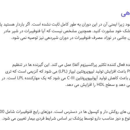
دهی
 زیرا ایمنی آن در این دوران به طور کامل ثابت نشده است. اگر باردار هستید یا
 پزشک خود مشورت کنید. همچنین مشخص نیست که آیا فنوفیبرات در شیر مادر
ض جانبی در نوزاد مصرف فنوفیبرات در دوران شیردهی نیز توصیه نمی شود.
ت با فعال کردن گیرنده های PPARα (گیرنده فعال کننده تکثیر پراکسیزوم آلفا) عمل می کند. این گیرنده ها در تنظیم
متابولیسم چربی ها نقش دارند. فعال شدن PPARα باعث افزایش تولید لیپوپروتئین لیپاز (LPL) می شود که آنزیمی است که تری
گلیسیریدها را تجزیه می کند. فنوفیبرات همچنین باعث کاهش تولید آپولیپوپروتئین C-III می شود که یک مهارکننده LPL است. در
 را افزایش می دهد.
فنوفیبرات در اشکال دارویی مختلفی از جمله قرص های روکش دار و کپسول ها 