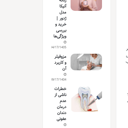
زنانه
آنیکا
مدل
ژدور |
خرید و
بررسی
ویژگی‌ها
04/17/1405
ر
ی
مزوفیلر
ب
و کاربرد
آن
09/17/1404
خطرات
دوز اولیه معمولاً 100
ناشی از
عدم
درمان
دندان
عفونی