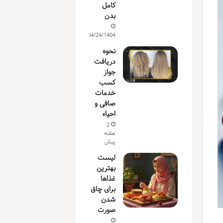
کامل
بدن
04/24/1404
نحوه
دریافت
جواز
کسب
خدمات
صافی و
احیاء
2
هفته
پیش
لیست
بهترین
غذاها
برای چاق
شدن
صورت