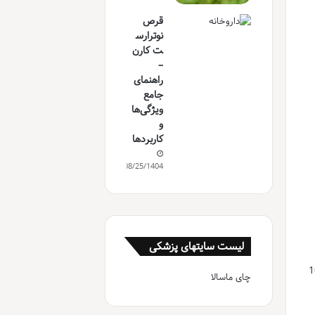
قرص
نوترارس
ت کارن
–
راهنمای
جامع
ویژگی‌ها
و
کاربردها
08/25/1404
لیست سایتهای پزشکی
در دسترس است. دوزهای رایج فنوفیبرات شامل 100
چای ماسالا