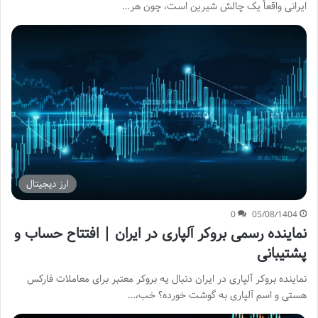
ایرانی واقعاً یک چالش شیرین است، چون هر…
ارز دیجیتال
0
05/08/1404
نماینده رسمی بروکر آلپاری در ایران | افتتاح حساب و
پشتیبانی
نماینده بروکر آلپاری در ایران دنبال یه بروکر معتبر برای معاملات فارکس
هستی و اسم آلپاری به گوشت خورده؟ خب،…