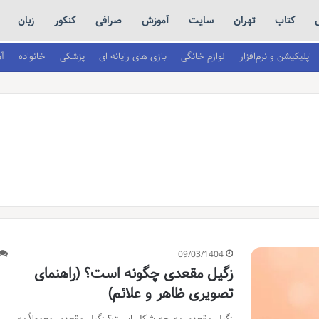
ل
کتاب
تهران
سایت
آموزش
صرافی
کنکور
زبان
اپلیکیشن و نرم‌افزار
لوازم خانگی
بازی های رایانه ای
پزشکی
خانواده
آ
09/03/1404
زگیل مقعدی چگونه است؟ (راهنمای
تصویری ظاهر و علائم)