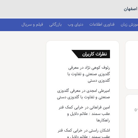
اصفهان
موزش زبان
فناوری اطلاعات
دنیای وب
بازرگانی
فیلم و سریال
نظرات کاربران
رئوف کوهی نژاد
در
معرفی
گلدوزی صنعتی و تفاوت با
گلدوزی دستی
امیرعلی امجدی
در
معرفی گلدوزی
صنعتی و تفاوت با گلدوزی دستی
امین فراهانی
در
خرابی کمک فنر
0
عقب سمند : علائم دلایل و
راهکارها
اشکان راستی
در
خرابی کمک فنر
عقب سمند : علائم دلایل و