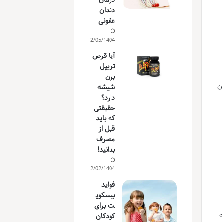
درمان
دندان
عفونی
12/05/1404
آیا قرص
تریپل
برن
ن
شیشه
دارد؟
حقیقتی
که باید
قبل از
مصرف
بدانید!
12/02/1404
فواید
بیسکوی
ت برای
کودکان