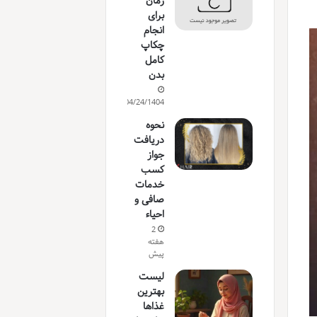
زمان
برای
انجام
چکاپ
کامل
بدن
04/24/1404
نحوه
دریافت
جواز
کسب
خدمات
صافی و
احیاء
2
هفته
پیش
لیست
بهترین
غذاها