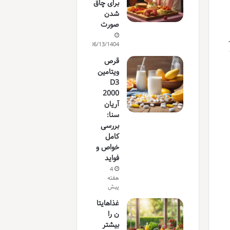
برای چاق
شدن
صورت
06/13/1404
قرص
ویتامین
D3
2000
آریان
سنا:
بررسی
کامل
خواص و
فواید
4
هفته
پیش
غذاهایتا
ن را
بیشتر