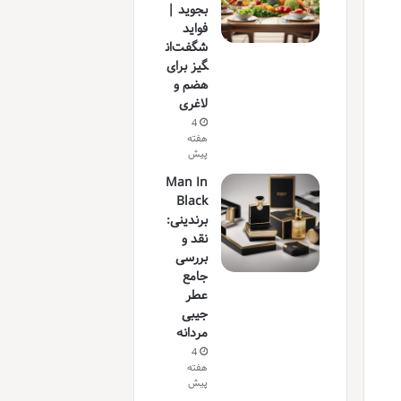
بجوید |
فواید
شگفت‌ان
گیز برای
هضم و
لاغری
4
هفته
پیش
Man In
Black
برندینی:
نقد و
بررسی
جامع
عطر
جیبی
مردانه
4
هفته
پیش