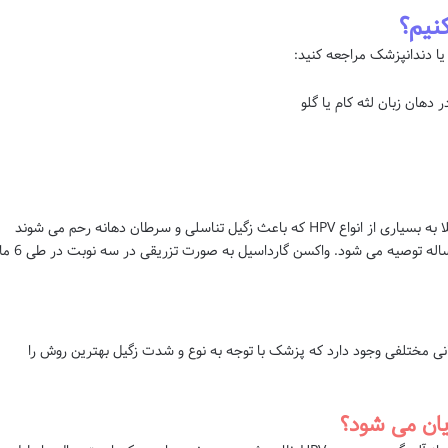
نیم؟
ا دندانپزشک مراجعه کنید:
دهان زبان لثه کام یا گلو
واکسن گارداسیل یک واکسن HPV است که از ابتلا به بسیاری از انواع HPV که باعث زگیل تناسلی و سرطان دهانه رحم می شوند
جلوگیری می کند. این واکسن برای افراد 9 تا 45 ساله توصیه می شود. واکسن گارداس
نی مختلفی وجود دارد که پزشک با توجه به نوع و شدت زگیل بهترین روش را
یان می شود؟