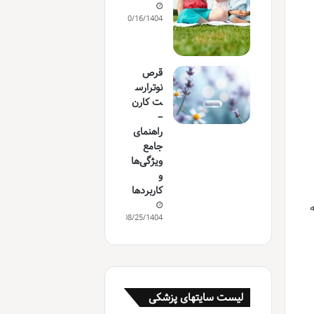
10/16/1404
قرص
نوترارس
ت کارن
–
راهنمای
جامع
ویژگی‌ها
و
کاربردها
ه
08/25/1404
لیست سایتهای پزشکی