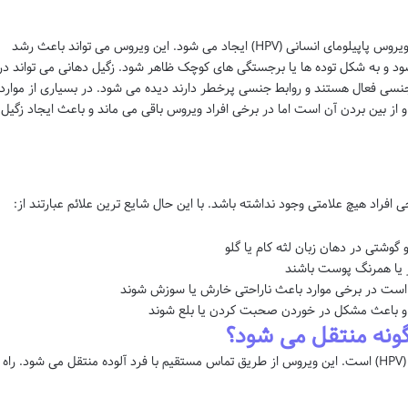
زگیل دهانی یک عفونت ویروسی است که توسط ویروس پاپیلومای انسانی (HPV) ایجاد می شود. این ویروس می تواند باعث رشد
شود و به شکل توده ها یا برجستگی های کوچک ظاهر شود. زگیل دهانی می تواند در
جنسی فعال هستند و روابط جنسی پرخطر دارند دیده می شود. در بسیاری از موارد
یستم ایمنی بدن قادر به مبارزه با ویروس HPV و از بین بردن آن است اما در برخی افراد ویروس باقی می ماند و باعث ایجاد زگیل
 افراد هیچ علامتی وجود نداشته باشد. با این حال شایع ترین علائم عبارتند از:
گوشتی در دهان زبان لثه کام یا گلو
 یا همرنگ پوست باشند
ن است در برخی موارد باعث ناراحتی خارش یا سوزش شوند
ده و باعث مشکل در خوردن صحبت کردن یا بلع شوند
نه منتقل می شود؟
علت اصلی زگیل دهانی ویروس پاپیلومای انسانی (HPV) است. این ویروس از طریق تماس مستقیم با فرد آلوده منتقل می شود. راه