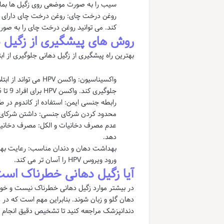
سیب را به صورت موضعی روی زگیل ها بمال
روغن درخت چای: روغن درخت چای دارای خ
کند. می توانید روغن درخت چای را به صور
روش های پیشگیری از زگیل 
بهترین راه پیشگیری از زگیل دهانی جلوگیری از ابتلا به ویروس HPV است. راه های پیشگ
جلوگیری کند. واکسن HPV برای افراد 9 تا 45 ساله توصیه می شود.
رابطه جنسی ایمن: استفاده از کاندوم در طول رابطه
محدود کردن شرکای جنسی: داشتن شرکای جنسی متعدد خط
دهد.
بهداشت دهان و دندان مناسب: رعایت بهداش
ورود ویروس HPV را آسان تر می کند.
آیا زگیل دهانی خطرناک است
دهان گلو و زبان شوند. بنابراین مهم است که د
دندانپزشک مراجعه کنید تا تشخیص دقیق انجام 