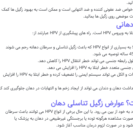
ید.
واص ضد عفونی کننده و ضد التهابی است و ممکن است به بهبود زگیل ها کمک
ت موضعی روی زگیل ها بمالید.
دهانی
یری از HPV عبارتند از:
واکسیناسیون: واکسن HPV می تواند از ابتلا به بسیاری از انواع HPV که باعث زگیل تناسلی و سرطان دهانه رحم می شوند
 جنسی می تواند خطر انتقال HPV را کاهش دهد.
ر ابتلا به HPV را افزایش می دهد.
عدم مصرف دخانیات و الکل: مصرف دخانیات و الکل می تواند سیستم ایمنی را تضعیف کرده و خطر ابتلا به HPV را افزایش
ت دهان و دندان می تواند از ایجاد زخم ها و التهابات در دهان جلوگیری کند ک
؟ عوارض زگیل تناسلی دهان
در بیشتر موارد زگیل دهانی خطرناک نیست و خود به خود از بین می رود. با این حال برخی از انواع HPV می توانند باعث سرطان
ر صورت مشاهده هرگونه توده یا برجستگی غیرطبیعی در دهان به پزشک یا
شود و در صورت لزوم درمان مناسب آغاز شود.