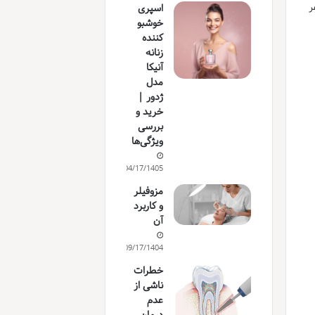
ر
اسپری
خوشبو
کننده
زنانه
آنیکا
مدل
ژدور |
خرید و
بررسی
ویژگی‌ها
04/17/1405
مزوفیلر
و کاربرد
آن
09/17/1404
خطرات
ناشی از
عدم