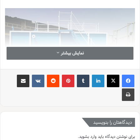
نمایش بیشتر
لینکدین
‫تامبلر
‫پین‌ترست
‫رددیت
‫VKontakte
اشتراک گذاری از طریق ایمیل
چاپ
در مرحله اول به نوع ذرات استفاده شده برای این منظور بستگی دارد، اما در
حالت کلی می توان گفت این ذرات با توجه به یا آنیون های فعال خود به
دیدگاهتان را بنویسید
تبادل یونی با ذرات معلق در آب با بار مثبت یا منفی پرداخته و باعث خنثی
سازی خود و ذرات معلق می گردد. برای درک بهتر کاربرد این ذرات در تصفیه
برای نوشتن دیدگاه باید
وارد بشوید
.