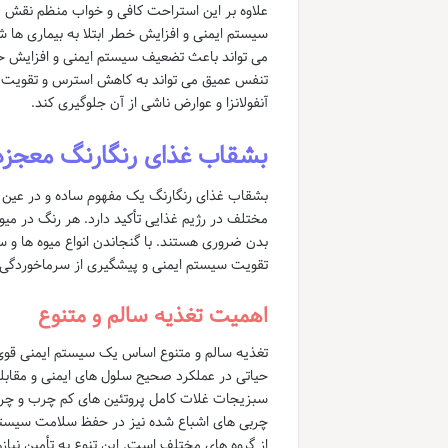
علاوه بر این استراحت کافی و خواب منظم نقش 
سیستم ایمنی و افزایش خطر ابتلا به بیماری ه
می تواند باعث تضعیف سیستم ایمنی و افزایش ح
تنفس عمیق می تواند به کاهش استرس و تقویت سیست
آنفولانزا و عوارض ناشی از آن جلوگیری کند.
بشقاب غذای رنگارنگ معجزه
بشقاب غذای رنگارنگ یک مفهوم ساده و در عین 
مختلف در رژیم غذایی تأکید دارد. هر رنگ در م
بدن ضروری هستند. با گنجاندن انواع میوه ها و 
تقویت سیستم ایمنی و پیشگیری از سرماخوردگی 
اهمیت تغذیه سالم و متنوع
تغذیه سالم و متنوع اساس یک سیستم ایمنی قوی 
حیاتی در عملکرد صحیح سلول های ایمنی و مقابله ب
سبزیجات غلات کامل پروتئین های کم چرب و چرب
چربی های اشباع شده نیز در حفظ سلامت سیستم ا
از گروه های مختلف است. این تنوع به تأمین نیا