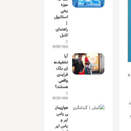
موزه
یخی
استانبول
|
راهنمای
کامل
09/08/1404
آیا
تخفیف‌ه
ای بلک
و
فرایدی
واقعی
هستند؟
08/29/1404
ی
هواپیمای
ی یاس
ایر و
یاس ایر