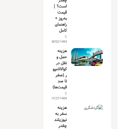
چقدر
است؟ |
قیمت
به‌روز +
راهنمای
کامل
08/02/1404
هزینه
حمل و
نقل در
کوالالامپو
ر (صفر
تا صد
قیمت‌ها)
07/27/1404
هزینه
سفر به
نیوزیلند
چقدر