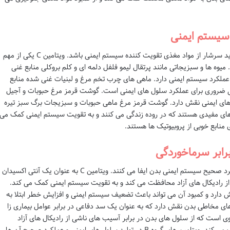
سیستم ایمنی
رژیم غذایی مناسب برای تقویت سیستم ایمنی باید سرشار از مواد مغذی تقویت کننده سیستم ایمنی باشد. ویتامین C یکی از مهم
یوه ها و سبزیجاتی مانند پرتقال لیمو فلفل دلمه ای و کلم بروکلی منابع غنی
ن D نیز نقش مهمی در عملکرد سیستم ایمنی دارد. ماهی های چرب تخم مرغ و لبنیات غنی شده منابع
یک ماده معدنی ضروری برای عملکرد سلول های ایمنی است. گوشت قرمز مرغ حبوبات و آجیل
 های ایمنی نقش دارد. گوشت قرمز مرغ ماهی حبوبات و سبزیجات برگ سبز تیره
ی های مفیدی هستند که در روده زندگی می کنند و به تقویت سیستم ایمنی کمک می
منابع خوبی از پروبیوتیک ها هستند.
رابر سرماخوردگی
ویتامین ها نقش اساسی در حفظ سلامت و عملکرد صحیح سیستم ایمنی بدن ایفا می کنند. ویتامین C به عنوان یک آنتی اکسیدان
از رادیکال های آزاد محافظت می کند و به تقویت سیستم ایمنی کمک می کند.
نی نقش دارد و کمبود آن می تواند باعث تضعیف سیستم ایمنی و افزایش خطر ابتلا به
در حفظ سلامت غشاهای مخاطی بدن نقش دارد که به عنوان یک سد دفاعی در برابر عوامل بیماری زا
ک آنتی اکسیدان قوی است که از سلول های بدن در برابر آسیب های ناشی از رادیکال های آزاد