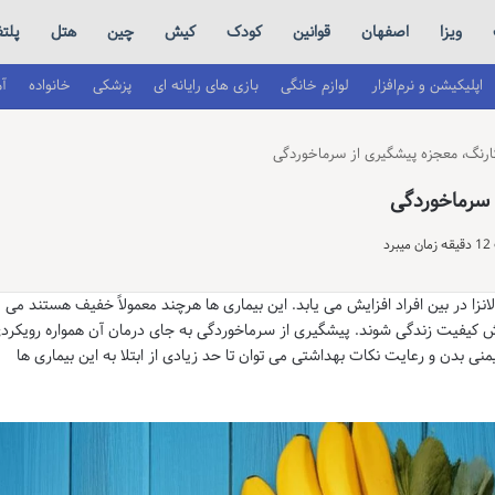
ویزا
اصفهان
قوانین
کودک
کیش
چین
هتل
پلت
اپلیکیشن و نرم‌افزار
لوازم خانگی
بازی های رایانه ای
پزشکی
خانواده
آ
رنگ، معجزه پیشگیری از سرماخوردگی
 سرماخوردگی
د
نزا در بین افراد افزایش می یابد. این بیماری ها هرچند معمولاً خفیف هستند می
هش کیفیت زندگی شوند. پیشگیری از سرماخوردگی به جای درمان آن همواره رویکرد
ی بدن و رعایت نکات بهداشتی می توان تا حد زیادی از ابتلا به این بیماری ها