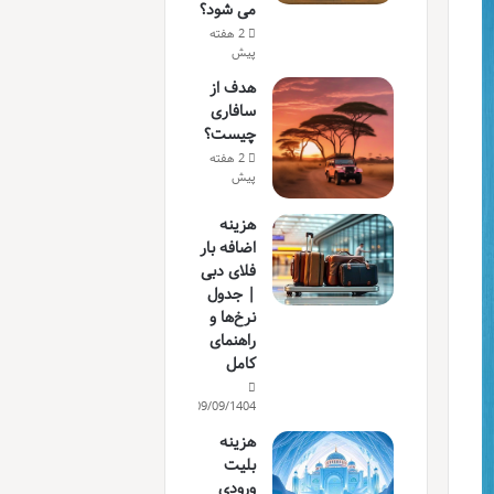
می شود؟
2 هفته
پیش
هدف از
سافاری
چیست؟
2 هفته
پیش
هزینه
اضافه بار
فلای دبی
| جدول
نرخ‌ها و
راهنمای
کامل
09/09/1404
هزینه
بلیت
ورودی