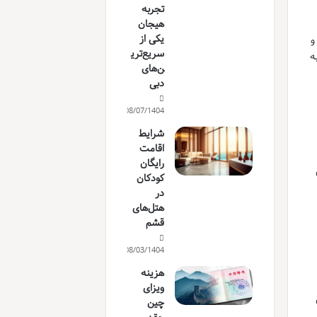
تجربه
هیجان
یکی از
و
سریع‌تری
ه
ن‌های
دبی
08/07/1404
شرایط
اقامت
رایگان
کودکان
در
هتل‌های
قشم
08/03/1404
هزینه
ویزای
چین