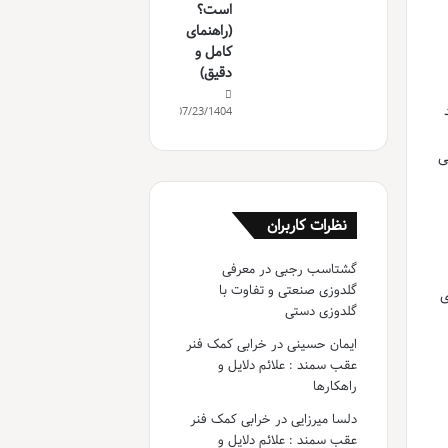
است؟
(راهنمای
کامل و
دقیق)
07/23/1404
ی
نظرات کاربران
گشتاسب رجبی
در
معرفی
گلدوزی صنعتی و تفاوت با
ی
گلدوزی دستی
ایمان حسینی
در
خرابی کمک فنر
عقب سمند : علائم دلایل و
راهکارها
دلسا میرزایی
در
خرابی کمک فنر
عقب سمند : علائم دلایل و