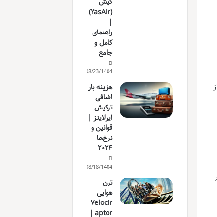
کیش
(YasAir)
|
راهنمای
کامل و
جامع
08/23/1404
ز
هزینه بار
اضافی
ترکیش
ایرلاینز |
قوانین و
نرخ‌ها
۲۰۲۴
08/18/1404
ترن
هوایی
Velocir
aptor |