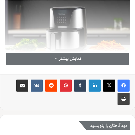
نمایش بیشتر
مدتی است که تب و تاب سرخ کن های بدون روغن حسابی توی آشپزخانه
لینکدین
‫تامبلر
‫پین‌ترست
‫رددیت
‫VKontakte
اشتراک گذاری از طریق ایمیل
ها افتاده و خب حق هم دارند! کی بدش می آید غذای مورد علاقه اش را با
روغن کمتر و بدون عذاب وجدان بخورد؟ این وسط، برندهای مختلفی وارد
چاپ
گود شده اند و هر کدام سعی می کنند گوی رقابت را از دیگری بربایند.
وگاترونیکس (Vogatronics) هم با مدل VE-103 S خودش، وارد این بازار
پرطرفدار شده و ادعاهای جالبی دارد. با توجه به اینکه توی بازار، اطلاعات
جامع و یک نقد و بررسی حسابی برای این مدل پیدا نمی شود، تصمیم گرفتم
آستین بالا بزنم و حسابی این دستگاه را زیر و رو کنم تا ببینیم واقعاً چه خبر
دیدگاهتان را بنویسید
است و آیا این مدل وگاترونیکس، ارزشش را دارد که جایش را در آشپزخانه