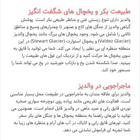
طبیعت بکر و یخچال های شگفت انگیز
والدیز دارای تنوع زیستی غنی و مناظر طبیعی بکر است. پوشش
گیاهی والدیز از جنگل های کاج و صنوبر تا چمنزارهای وسیع و مناطق
تالابی را شامل می شود. وجود یخچال های بزرگ مانند یخچال والدیز
(Valdez Glacier) و یخچال استوارت (Stewart Glacier) در این
منطقه منظره ای بی نظیر را ایجاد می کند. شما می توانید با قایق به
سوی یخچال ها حرکت کنید و از نزدیک این غول های طبیعت را
ببینید. صدا شکسته شدن یخ و بازتاب خورشید در یخ می تواند شما را
مسحور خود کند.
ماجراجویی در والدیز
والدیز برای علاقه مندان به ماجراجویی در طبیعت محل بسیار مناسبی
است. فعالیت های تفریحی مانند پیاده روی دوچرخه سواری صخره
نوردی قایق رانی و صید ماهی در والدیز قابل انجام است. همچنین می
توانید با تورهای راهنما به منطقه یخچال ها و جنگل های بکر سفر
کنید. تورهای قایق رانی و کایاک در آب های آرام و منظره های زیبا به
شما تجربه ای فراموش نشدنی می دهد.