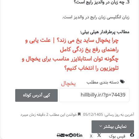
3. چه زبان در والدیز رایج است؟
زبان انگلیسی زبان رایج در والدیز است.
مطالب پرطرفدار هیلی بیلی:
چرا یخچال ساید یخ می زند؟ | علت یابی و
راهنمای رفع یخ زدگی کامل
چگونه توان استابلایزر مناسب برای یخچال و
تلویزیون را انتخاب کنیم؟
دسته بندی مطلب
یخچال
کپی آدرس کوتاه
آخرین به روز رسانی: 05/12/1405
خواندن این مطلب 2 دقیقه زمان میبرد
نمایش بیشتر
چاپ
‫تامبلر
‫رددیت
اشتراک
لینکدین
‫پین‌ترست
‫VKontakte
فیس بوک
X