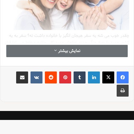
چقدر خوب می شه یه سفر هیجان انگیز با خانواده داشت نه؟ سفر به یه
کشور جدید با یه فرهنگ جدید غذاهای جدید کلی جاذبه و خاطره … اما قبل
از همه اینها
ویزای خانوادگی
! می دونم که این کلمه یه خورده سرد و بی
نمایش بیشتر
روحه اما پشت این کلمه یه دنیا شوق و امید برای یه سفر به یاد موندنی
نهفته است.
لینکدین
‫تامبلر
‫پین‌ترست
‫رددیت
‫VKontakte
اشتراک گذاری از طریق ایمیل
ویزای خانوادگی فرصتی برای سفرهای خانوادگی:
چاپ