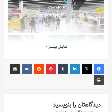
نمایش بیشتر
لینکدین
‫تامبلر
‫پین‌ترست
‫رددیت
‫VKontakte
اشتراک گذاری از طریق ایمیل
چاپ
دیدگاهتان را بنویسید
برای نوشتن دیدگاه باید
وارد بشوید
.