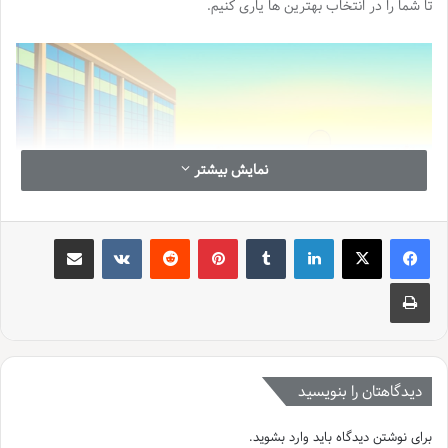
تا شما را در انتخاب بهترین ها یاری کنیم.
نمایش بیشتر
لینکدین
‫تامبلر
‫پین‌ترست
‫رددیت
‫VKontakte
اشتراک گذاری از طریق ایمیل
چاپ
هتل گیلان چابهار
هتل گیلان چابهار که در سال 1400 افتتاح شد با معماری مدرن و امکانات
دیدگاهتان را بنویسید
رفاهی تلاش می کند تا اقامتی دلپذیر را برای مهمانان خود فراهم کند. این
هتل با داشتن چشم اندازی زیبا به دریا و خیابان های شهر فضایی آرامش
برای نوشتن دیدگاه باید
وارد بشوید
.
بخش را ایجاد کرده است. هتل گیلان با ارائه خدمات باکیفیت و پرسنل