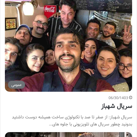
عمومی
06/30/1403
سریال شهباز
سریال شهباز: از صفر تا صد با تکنولوژی ساخت همیشه دوست داشتید
بدونید چطور سریال های تلویزیونی با جلوه های…