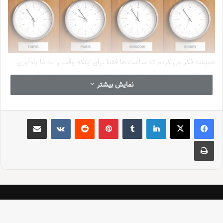
همیشه فکر می کردم که ساعت ها فقط برای اینکه وقت را به ما یادآوری
کنند وجود دارند. تا اینکه سفر به ونکوور را تجربه کردم و متوجه شدم که
نمایش بیشتر
تفاوت ساعت ها می تواند دنیای جدیدی را به روی ما باز کند.
لینکدین
‫تامبلر
‫پین‌ترست
‫رددیت
‫VKontakte
اشتراک گذاری از طریق ایمیل
چاپ