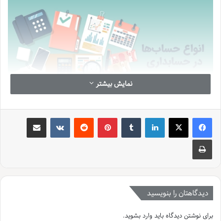
نمایش بیشتر
لینکدین
‫تامبلر
‫پین‌ترست
‫رددیت
‫VKontakte
اشتراک گذاری از طریق ایمیل
چاپ
دیدگاهتان را بنویسید
برای نوشتن دیدگاه باید
وارد بشوید
.