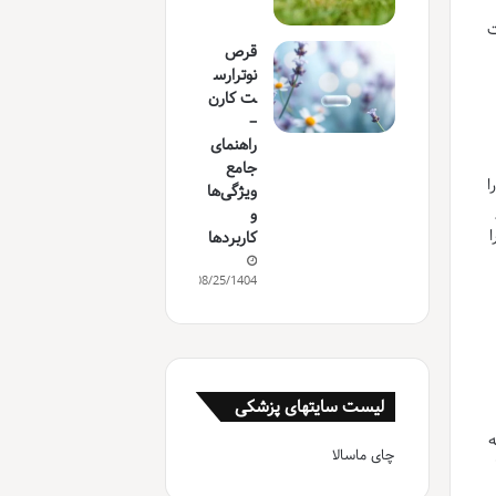
ت
قرص
نوترارس
ت کارن
–
راهنمای
جامع
ا
ویژگی‌ها
و
ا
کاربردها
08/25/1404
لیست سایتهای پزشکی
ه
چای ماسالا