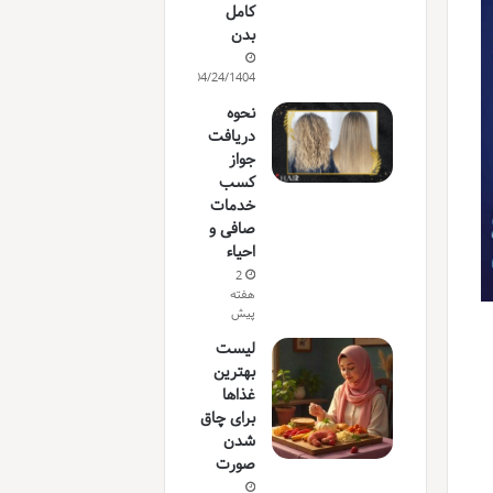
کامل
بدن
04/24/1404
نحوه
دریافت
جواز
کسب
خدمات
صافی و
احیاء
2
هفته
پیش
لیست
بهترین
غذاها
برای چاق
شدن
صورت