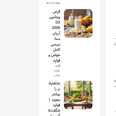
06/13/1404
قرص
ویتامین
D3
2000
آریان
سنا:
ت
بررسی
کامل
خواص و
فواید
4
هفته
پیش
ی
غذاهایتا
.
ن را
بیشتر
بجوید |
فواید
شگفت‌ان