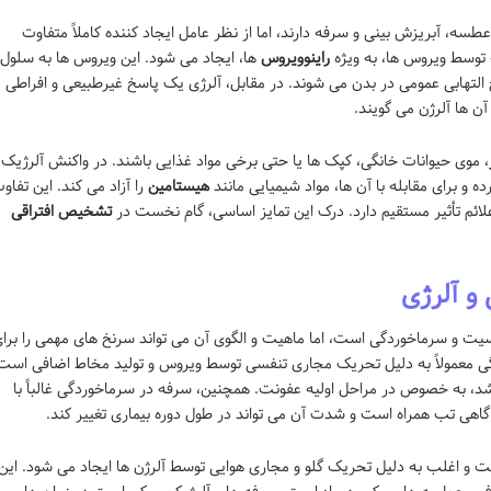
طسه، آبریزش بینی و سرفه دارند، اما از نظر عامل ایجاد کننده کاملاً متفاوت
توسط ویروس ها، به ویژه
راینوویروس
ها، ایجاد می شود. این ویروس ها به سلول
لتهابی عمومی در بدن می شوند. در مقابل، آلرژی یک پاسخ غیرطبیعی و افراطی
ن ها آلرژن می گویند.
، موی حیوانات خانگی، کپک ها یا حتی برخی مواد غذایی باشند. در واکنش آلرژیک،
ده و برای مقابله با آن ها، مواد شیمیایی مانند
هیستامین
را آزاد می کند. این تفاو
علائم تأثیر مستقیم دارد. درک این تمایز اساسی، گام نخست در
تشخیص افتراقی
و آلرژی
یت و سرماخوردگی است، اما ماهیت و الگوی آن می تواند سرنخ های مهمی را برا
ردگی معمولاً به دلیل تحریک مجاری تنفسی توسط ویروس و تولید مخاط اضافی است
، به خصوص در مراحل اولیه عفونت. همچنین، سرفه در سرماخوردگی غالباً با
 گاهی تب همراه است و شدت آن می تواند در طول دوره بیماری تغییر کند.
ت و اغلب به دلیل تحریک گلو و مجاری هوایی توسط آلرژن ها ایجاد می شود. این