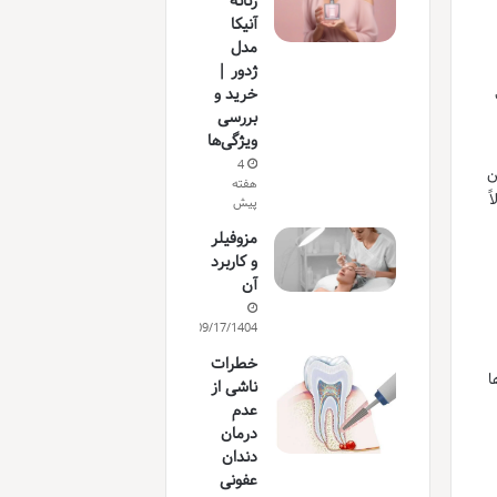
زنانه
آنیکا
مدل
ژدور |
خرید و
بررسی
ویژگی‌ها
4
ن
هفته
ً
پیش
مزوفیلر
و کاربرد
آن
09/17/1404
خطرات
ا
ناشی از
عدم
درمان
دندان
عفونی