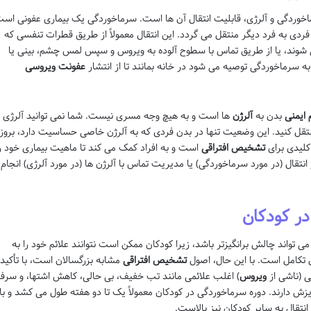
ماخوردگی و آلرژی، قابلیت انتقال آن ها است. سرماخوردگی یک بیماری عفونی اس
 فردی به فرد دیگر منتقل می گردد. این انتقال معمولاً از طریق قطرات تنفسی که
 شوند، یا از طریق تماس با سطوح آلوده به ویروس و سپس لمس چشم، بینی یا
به سرماخوردگی توصیه می شود در خانه بمانند تا از انتشار
عفونت ویروسی
ایمنی
بدن به
آلرژن
ها است و به هیچ وجه مسری نیست. شما نمی توانید آلرژی ر
نتقل کنید. این وضعیت تنها در بدن فردی که به آلرژن خاصی حساسیت دارد، بروز
لیدی برای
تشخیص افتراقی
است و به افراد کمک می کند تا ماهیت بیماری خود ر
 انتقال (در مورد سرماخوردگی) یا مدیریت تماس با آلرژن ها (در مورد آلرژی) انجام
در کودکان
واند چالش برانگیزتر باشد، زیرا کودکان ممکن است نتوانند علائم خود را به
 تکامل است. با این حال، اصول
تشخیص افتراقی
مشابه بزرگسالان است، با تأکید
ی (ناشی از
ویروس
) اغلب علائمی مانند تب خفیف، بی حالی، کاهش اشتها، و سرف
زش دارند. دوره سرماخوردگی در کودکان معمولاً یک تا دو هفته طول می کشد و با
انتقال به سایر کودکان نیز بالاست.