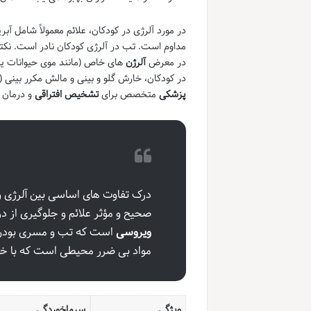
در مورد آلرژی در کودکان، علائم معمولاً شامل
مداوم است. تب در آلرژی کودکان نادر است. نکته 
در معرض
آلرژن
های خاص (مانند موی حیوانات ی
در کودکان، خارش گلو و بینی و مالش مکرر بینی (salute آلرژیک) می تواند نشانه های بارز آلرژی باشد. در هر دو حالت، مشورت با
پزشکی
متخصص برای
تشخیص افتراقی
و درمان
درک تفاوت های اساسی بین آلرژی و 
صحیح و مؤثر علائم و جلوگیری از
ویروسی
است که تب و مسری بودن ا
مواد بی ضرر محیطی است که با خ
ویژگی
سرماخوردگی