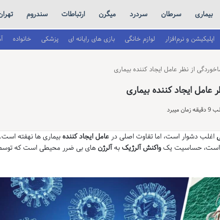
بیماری
سرطان
سردرد
میگرن
ارتباطات
سندروم
تهران
اپلیکیشن و نرم‌افزار
لوازم خانگی
بازی های رایانه ای
پزشکی
خانواده
آ
وردگی از نظر عامل ایجاد کننده بیماری
عامل ایجاد کننده بیماری
 میبرد
ی
اغلب دشوار است، اما تفاوت اصلی در
عامل ایجاد کننده
بیماری ها نهفته است.
ست، حساسیت یک
واکنش آلرژیک
به
آلرژن
های بی ضرر محیطی است که توس