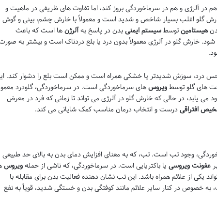
هم در آلرژی و هم در سرماخوردگی بروز کند، اما تفاوت های ظریفی در ماهیت و
، خارش گلو اغلب بسیار شاخص و شدید است و معمولاً با خارش چشم، بینی و گوش
دن
هیستامین
توسط
سیستم ایمنی
بدن در پاسخ به
آلرژن
ها است که باعث
شود. خارش گلو در آلرژی معمولاً بدون درد یا بلع دردناک است و بیشتر به صورت
د.
 حس درد، سوزش شدیدتر یا خشکی همراه است و ممکن است بلع را دشوار کند. ای
ت های گلو توسط
ویروس
های سرماخوردگی است. در سرماخوردگی، گلودرد معمولا
ود می یابد، در حالی که خارش گلو در آلرژی می تواند تا زمانی که فرد در معرض
یص افتراقی
درست و انتخاب درمان مناسب کمک شایانی می کند.
وردگی، وجود تب است. تب، که به معنای افزایش دمای بدن به بالای حد طبیعی
بر
عفونت ویروسی
یا باکتریایی است. در سرماخوردگی، که ناشی از حمله
ویروس
ه
ند یکی از علائم همراه باشد. این تب نشان دهنده فعالیت بدن برای مقابله با
، به خصوص در کنار سایر علائم مانند کوفتگی بدن و خستگی شدید، قویاً به نفع