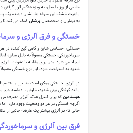
نوع سرفه معمولاً با خارش گلو، آبریزش بینی 
خاصی از روز یا سال، به ویژه هنگام قرار گرفتن د
ماهیت خشک این سرفه ها، نشان دهنده یک پاسخ 
به بیماران و متخصصان
پزشکی
کمک می کند تا روی
خستگی و فرق آلرژی و سرما
خستگی، احساسی شایع و گاهی گیج کننده در ه
سرماخوردگی، خستگی معمولاً به دلیل مبارزه فعا
ایجاد می شود. بدن برای مقابله با عفونت، انرژ
شدید به استراحت شود. این نوع خستگی معمولاً با
در آلرژی، خستگی ممکن است به طور مستقیم ناشی
مانند گرفتگی بینی شدید، خارش و عطسه های مد
هیستامین
که برای کنترل علائم آلرژی مصرف می شو
اگرچه خستگی در هر دو وضعیت وجود دارد، اما در
حالی که در آلرژی بیشتر یک عارضه جانبی از عل
فرق بین آلرژی و سرماخوردگ