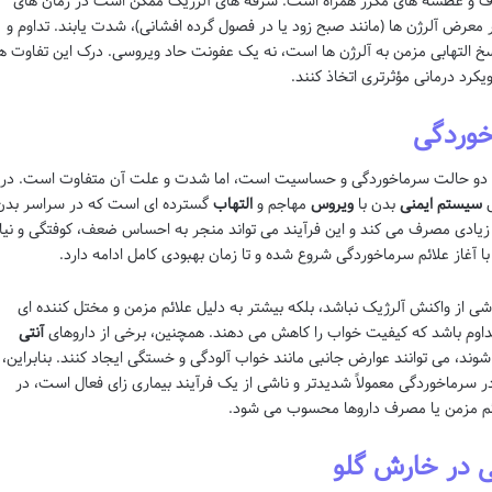
شفاف و عطسه های مکرر همراه است. سرفه های آلرژیک ممکن است در زمان های
ر معرض آلرژن ها (مانند صبح زود یا در فصول گرده افشانی)، شدت یابند. تداوم و
التهابی مزمن به آلرژن ها است، نه یک عفونت حاد ویروسی. درک این تفاوت ها
کرد درمانی مؤثرتری اتخاذ کنند.
خوردگی
ر دو حالت سرماخوردگی و حساسیت است، اما شدت و علت آن متفاوت است. در
ل
سیستم ایمنی
بدن با
ویروس
مهاجم و
التهاب
گسترده ای است که در سراسر بدن
ی زیادی مصرف می کند و این فرآیند می تواند منجر به احساس ضعف، کوفتگی و نیا
 آغاز علائم سرماخوردگی شروع شده و تا زمان بهبودی کامل ادامه دارد.
 از واکنش آلرژیک نباشد، بلکه بیشتر به دلیل علائم مزمن و مختل کننده ای
اوم باشد که کیفیت خواب را کاهش می دهند. همچنین، برخی از داروهای
آنتی
ند، می توانند عوارض جانبی مانند خواب آلودگی و خستگی ایجاد کنند. بنابراین،
 سرماخوردگی معمولاً شدیدتر و ناشی از یک فرآیند بیماری زای فعال است، در
ائم مزمن یا مصرف داروها محسوب می شود.
ی در خارش گلو