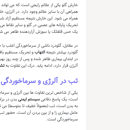
خارش گلو یکی از علائم رایجی است که می تواند 
همراهی آن با سایر علائم وجود دارد. در آلرژی
همراه می شود. این خارش نتیجه مستقیم آزاد ش
تحریک پایانه های عصبی در گلو و سایر نقاط می 
یک حس قلقلک یا سوزش آزاردهنده ظاهر می شو
در مقابل، گلودرد ناشی از سرماخوردگی اغلب با
گلودرد بیشتر نتیجه
التهاب
و تحریک مستقیم باف
در ابتدای بیماری ظاهر شده و پس از چند روز بهب
آلرژن قرار دارد، ادامه یابد. درک این تفاوت به
تشخ
تب در آلرژی و سرماخوردگی
یکی از شاخص ترین تفاوت ها بین آلرژی و سرماخ
است، یک پاسخ دفاعی
سیستم ایمنی
بدن در برا
به بدن است، تب (معمولاً خفیف تا متوسط) می توا
عامل بیماری زا و از بین بردن آن است. حضور تب
سرماخوردگی است.