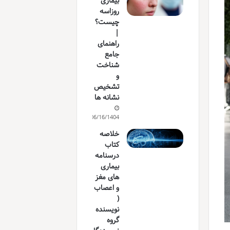
بیماری
روزاسه
چیست؟
|
راهنمای
جامع
شناخت
و
تشخیص
نشانه ها
06/16/1404
خلاصه
کتاب
درسنامه
بیماری
های مغز
و اعصاب
(
نویسنده
گروه