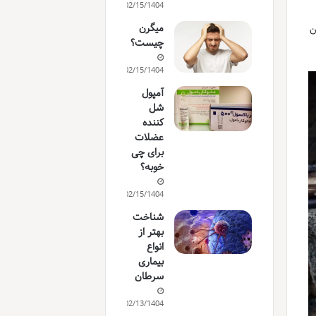
02/15/1404
میگرن
ن
چیست؟
02/15/1404
آمپول
شل
کننده
عضلات
برای چی
خوبه؟
02/15/1404
شناخت
بهتر از
انواع
بیماری
سرطان
02/13/1404