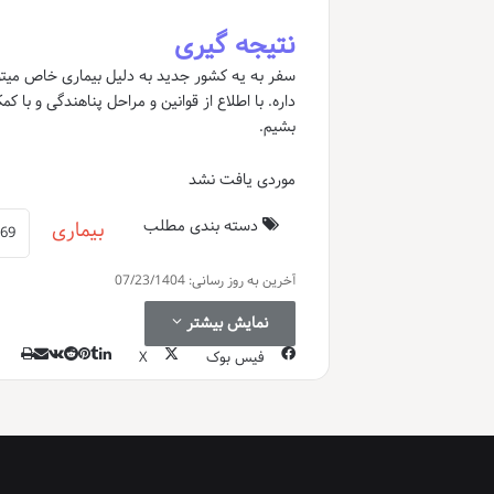
نتیجه گیری
سفر به یه کشور جدید به دلیل بیماری خاص میتونه
داره. با اطلاع از قوانین و مراحل پناهندگی و با 
بشیم.
موردی یافت نشد
دسته بندی مطلب
بیماری
آخرین به روز رسانی: 07/23/1404
نمایش بیشتر
چاپ
‫تامب
‫ردد
اشتر
لینک
‫پین
akte
فیس بوک
X
گذار
از
طری
ایمی