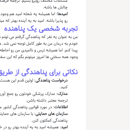
مشکلات مختلف روبرو بشیم. ترجمه فرهنگ ج
چالش ها باشه.
امیدها
: اما همیشه یه شعله امید هم وجود د
رو پذیرا باشه. امید به یه آینده بهتر که 
تجربه شخصی یک پناهنده
من به عنوان یه نفر که پناهندگی گرفتم می تونم
خودم به درمان من به طور کامل توجه نمی شد. هم
پیدا کنم. اما همیشه ترس و ناامیدی من رو احاطه 
وجود همه سختي ها امروز میتونم بگم که این سفر
نکاتی برای پناهندگی از طر
درخواست پناهندگی
: اولین قدم این هست
کنید.
مدارک
: مدارک پزشکی خودتون رو جمع آوری
ترجمه معتبر داشته باشن.
اطلاعات
: در مورد قوانین پناهندگی کشور 
سازمان های حمایتی
: با سازمان های حمای
پناهندگی کمکتون کنن.
امید
: همیشه امید به یه آینده بهتر رو در خ