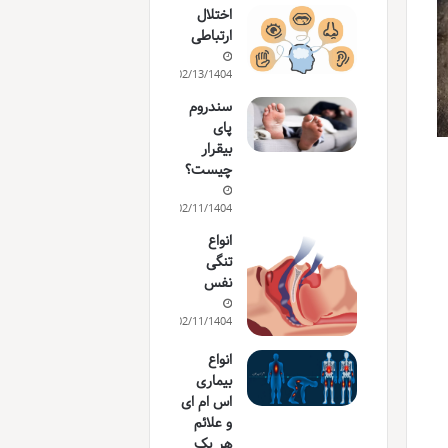
اختلال
ارتباطی
02/13/1404
سندروم
پای
بیقرار
چیست؟
02/11/1404
انواع
تنگی
نفس
02/11/1404
انواع
بیماری
اس ام ای
و علائم
هر یک