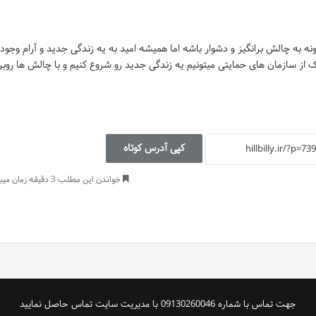
 به چالش برانگیز و دشوار باشه اما همیشه امید به یه زندگی جدید و آرام وجود
کمک از سازمان های حمایتی میتونیم یه زندگی جدید رو شروع کنیم و با چالش ها روبر
کپی آدرس کوتاه
خواندن این مطلب 3 دقیقه زمان میبرد
لر
یت
اک
دین
‌ترست
‫VKont
ی
ق
ل
جهت تماس با شماره 09130260046 با مدیریت سایت تماس حاصل نمایید