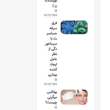
نویسندگا
ن )
04/19/1404
فرق
سرفه
حساسی
ت با
سرماخور
دگی از
نظر
عامل
ایجاد
کننده
بیماری
04/18/1404
بوتاکس
میگرنی
چیست؟